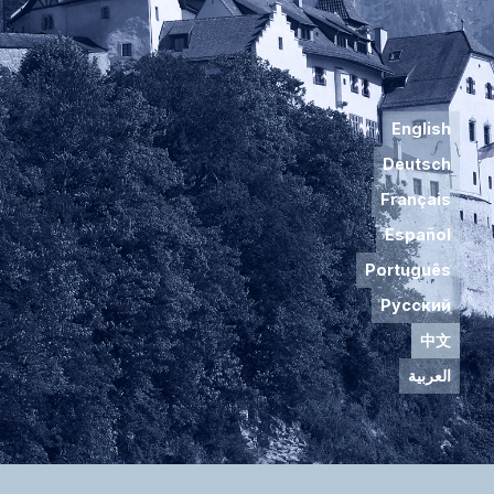
English
Deutsch
Français
Español
Português
Русский
中文
العربية