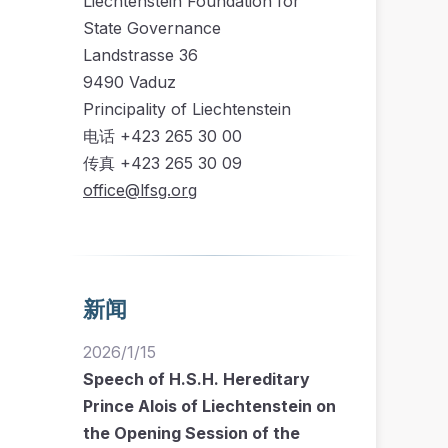
Liechtenstein Foundation for
State Governance
Landstrasse 36
9490 Vaduz
Principality of Liechtenstein
电话 +423 265 30 00
传真 +423 265 30 09
office@lfsg.org
新闻
2026/1/15
Speech of H.S.H. Hereditary
Prince Alois of Liechtenstein on
the Opening Session of the