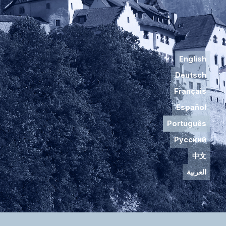
English
Deutsch
Français
Español
Português
Русский
中文
العربية