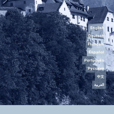
English
Deutsch
Français
Español
Português
Русский
中文
العربية