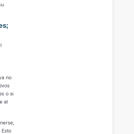
su
es;
l
ya no
ivos
s o si
e al
onerse,
 Esto