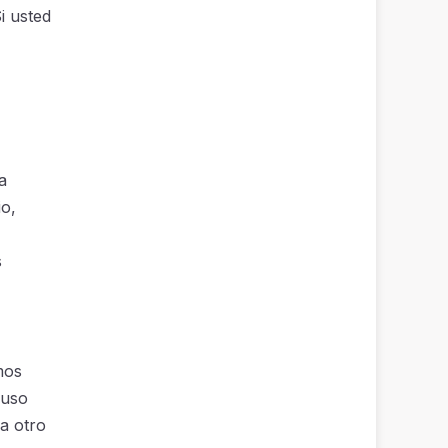
i usted
a
io,
s
mos
 uso
 a otro