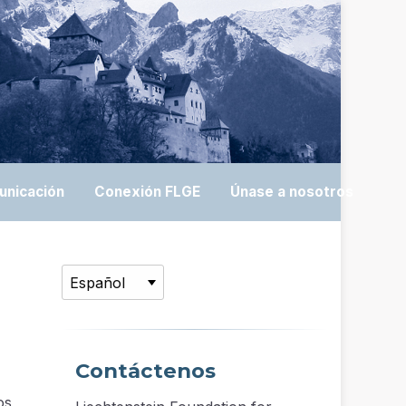
unicación
Conexión FLGE
Únase a nosotros
Contáctenos
os