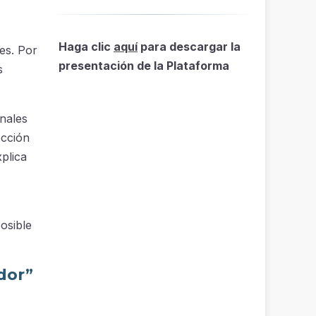
Haga clic
aquí
para descargar la
es. Por
presentación de la Plataforma
s
onales
ección
plica
osible
dor”