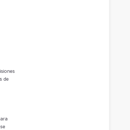
isiones
s de
Para
 se