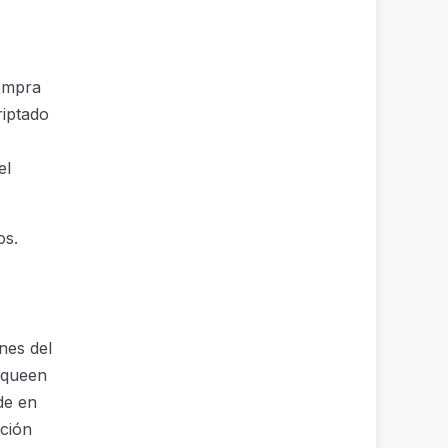
compra
riptado
el
os.
nes del
oqueen
de en
ción