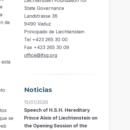
Liechtenstein Foundation for
ue
State Governance
la
Landstrasse 36
ón de
9490 Vaduz
Principado de Liechtenstein
Tel +423 265 30 00
Fax +423 265 30 09
office@lfsg.org
 está
Noticias
sto
15/01/2026
Speech of H.S.H. Hereditary
tos
Prince Alois of Liechtenstein on
que se
the Opening Session of the
web