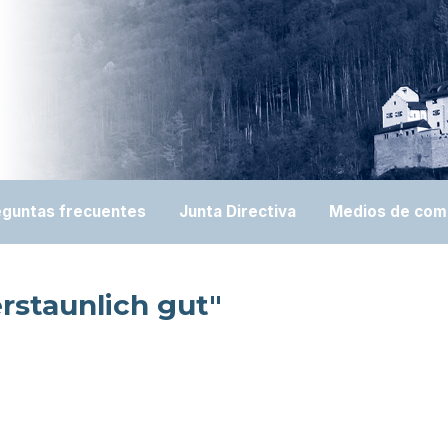
eguntas frecuentes
Junta Directiva
Medios de com
rstaunlich gut"