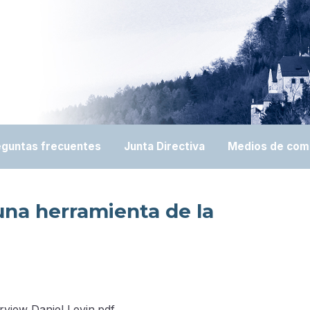
eguntas frecuentes
Junta Directiva
Medios de com
una herramienta de la
rview Daniel Levin.pdf